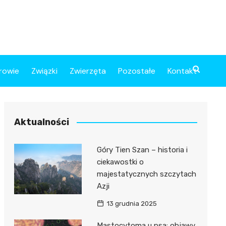
rowie
Związki
Zwierzęta
Pozostałe
Kontakt
Aktualności
Góry Tien Szan – historia i
ciekawostki o
majestatycznych szczytach
Azji
13 grudnia 2025
Mastocytoma u psa: objawy,