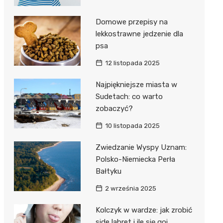
Domowe przepisy na
lekkostrawne jedzenie dla
psa
12 listopada 2025
Najpiękniejsze miasta w
Sudetach: co warto
zobaczyć?
10 listopada 2025
Zwiedzanie Wyspy Uznam:
Polsko-Niemiecka Perła
Bałtyku
2 września 2025
Kolczyk w wardze: jak zrobić
side labret i ile się goi