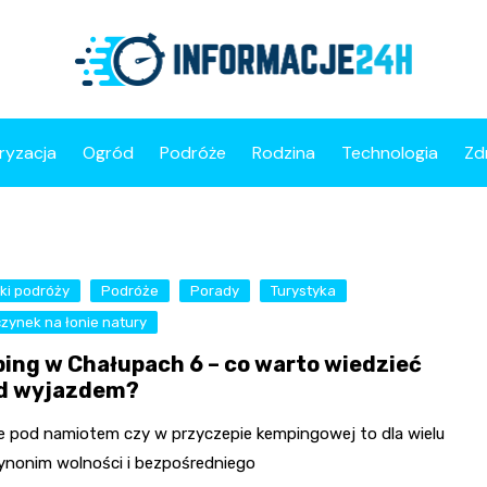
ryzacja
Ogród
Podróże
Rodzina
Technologia
Zd
ki podróży
Podróże
Porady
Turystyka
zynek na łonie natury
ing w Chałupach 6 – co warto wiedzieć
d wyjazdem?
e pod namiotem czy w przyczepie kempingowej to dla wielu
ynonim wolności i bezpośredniego