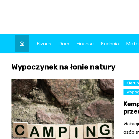
Skip
to
content
Biznes
Dom
Finanse
Kuchnia
Moto
Wypoczynek na łonie natury
Kierun
Wypoc
Kemp
prze
Wakacj
osób s