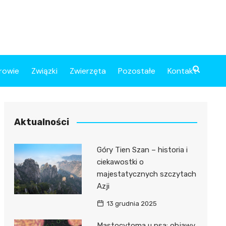
rowie
Związki
Zwierzęta
Pozostałe
Kontakt
Aktualności
Góry Tien Szan – historia i
ciekawostki o
majestatycznych szczytach
Azji
13 grudnia 2025
Mastocytoma u psa: objawy,