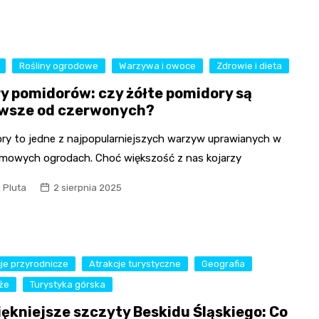
Rośliny ogrodowe
Warzywa i owoce
Zdrowie i dieta
ry pomidorów: czy żółte pomidory są
wsze od czerwonych?
ry to jedne z najpopularniejszych warzyw uprawianych w
mowych ogrodach. Choć większość z nas kojarzy
l Pluta
2 sierpnia 2025
je przyrodnicze
Atrakcje turystyczne
Geografia
że
Turystyka górska
iękniejsze szczyty Beskidu Śląskiego: Co