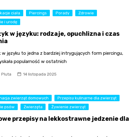
kacje ciała
Piercings
Porady
Zdrowie
e i urodę
zyk w języku: rodzaje, opuchlizna i czas
nia
 w języku to jedna z bardziej intrygujących form piercingu,
zyskała popularność w ostatnich
l Pluta
14 listopada 2025
gnacja zwierząt domowych
Przepisy kulinarne dla zwierząt
ie psów
Zwierzęta
Żywienie zwierząt
we przepisy na lekkostrawne jedzenie dla