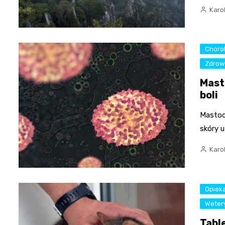
Karo
Choro
Zdrow
Mast
boli
Mastoc
skóry u
Karo
Opiek
Weter
Table