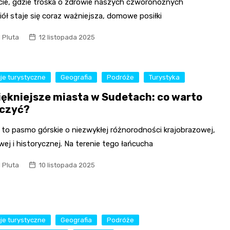
cie, gdzie troska o zdrowie naszych czworonożnych
iół staje się coraz ważniejsza, domowe posiłki
l Pluta
12 listopada 2025
je turystyczne
Geografia
Podróże
Turystyka
iękniejsze miasta w Sudetach: co warto
czyć?
 to pasmo górskie o niezwykłej różnorodności krajobrazowej,
wej i historycznej. Na terenie tego łańcucha
l Pluta
10 listopada 2025
je turystyczne
Geografia
Podróże