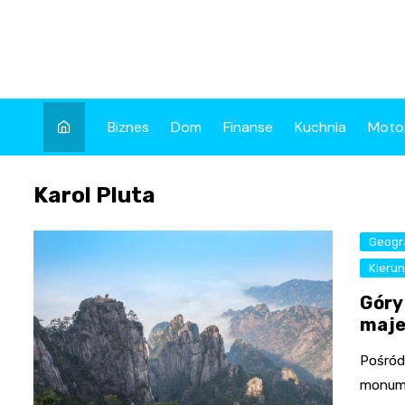
Skip
to
content
Biznes
Dom
Finanse
Kuchnia
Moto
Karol Pluta
Geogr
Kierun
Góry 
maje
Pośród
monumen