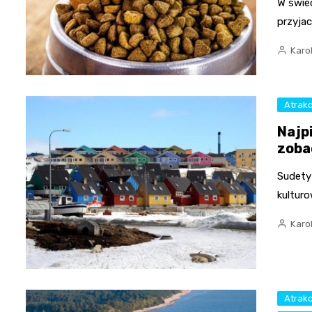
W świe
przyjac
Karo
Atrakc
Najp
zoba
Sudety
kulturo
Karo
Atrakc