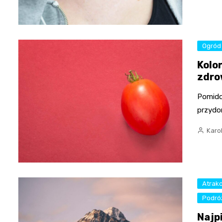
Ogród
Kolo
zdro
Pomido
przydo
Karo
Atrakc
Podró
Najp