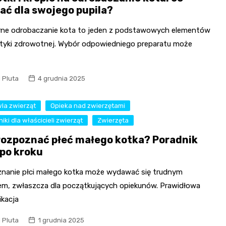
ać dla swojego pupila?
rne odrobaczanie kota to jeden z podstawowych elementów
aktyki zdrowotnej. Wybór odpowiedniego preparatu może
l Pluta
4 grudnia 2025
la zwierząt
Opieka nad zwierzętami
iki dla właścicieli zwierząt
Zwierzęta
rozpoznać płeć małego kotka? Poradnik
 po kroku
nanie płci małego kotka może wydawać się trudnym
em, zwłaszcza dla początkujących opiekunów. Prawidłowa
ikacja
l Pluta
1 grudnia 2025