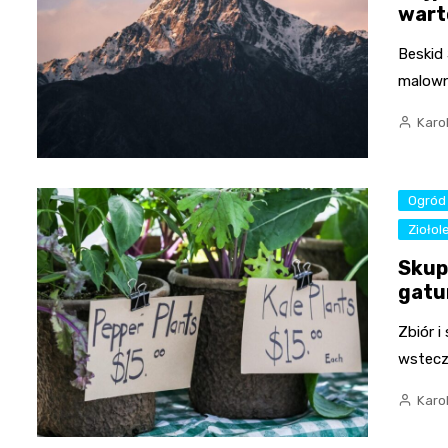
wart
Beskid 
malowni
Karo
Ogród
Ziołol
Skup 
gatu
Zbiór i
wstecz
Karo