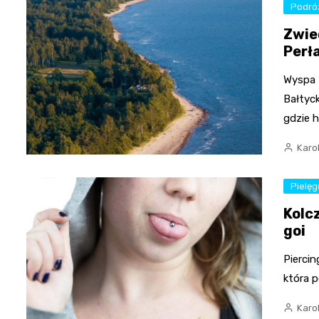
Podró
Zwie
Perł
Wyspa 
Bałtyc
gdzie h
Karo
Pielęg
Kolcz
goi
Piercin
która 
Karo