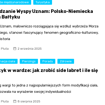
że międzynarodowe
Turystyka
dzanie Wyspy Uznam: Polsko-Niemiecka
a Bałtyku
Uznam, malowniczo rozciągająca się wzdłuż wybrzeża Morza
kiego, stanowi fascynujący fenomen geograficzno-kulturowy,
istoria
l Pluta
2 września 2025
nacja ciała
Piercings
Porady
Zdrowie
yk w wardze: jak zrobić side labret i ile się
g wargi to jedna z najpopularniejszych form modyfikacji ciała,
pozwala na wyrażenie swojej indywidualności
l Pluta
8 sierpnia 2025