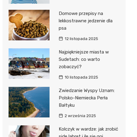
Domowe przepisy na
lekkostrawne jedzenie dla
psa
12 listopada 2025
Najpiękniejsze miasta w
Sudetach: co warto
zobaczyć?
10 listopada 2025
Zwiedzanie Wyspy Uznam:
Polsko-Niemiecka Perła
Bałtyku
2 września 2025
Kolczyk w wardze: jak zrobić
side labret i ile się goi