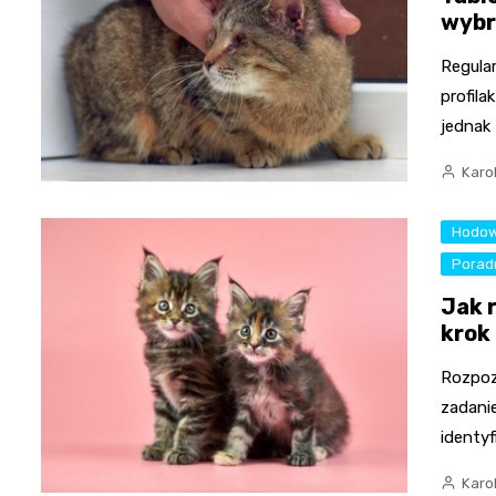
wybr
Regula
profil
jednak
Karo
Hodow
Poradn
Jak 
krok
Rozpoz
zadani
identyf
Karo