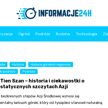
ryzacja
Ogród
Podróże
Rodzina
Technologia
Zd
afia
Historia
Historia górskich regionów
ki podróży
Podróże
Tien Szan – historia i ciekawostki o
statycznych szczytach Azji
 bezkresnych stepów Azji Środkowej wznosi się
talny łańcuch górski, który od tysiącleci stanowił naturalną