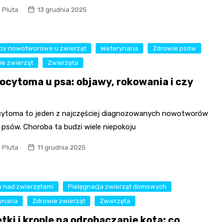
l Pluta
13 grudnia 2025
by nowotworowe u zwierząt
Weterynaria
Zdrowie psów
ie zwierząt
Zwierzęta
ocytoma u psa: objawy, rokowania i czy
ytoma to jeden z najczęściej diagnozowanych nowotworów
 psów. Choroba ta budzi wiele niepokoju
l Pluta
11 grudnia 2025
a nad zwierzętami
Pielęgnacja zwierząt domowych
ynaria
Zdrowie zwierząt
Zwierzęta
tki i krople na odrobaczanie kota: co