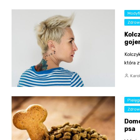
Modyfi
Zdrowi
Kolc
goje
Kolczyk
która 
Karo
Pielę
Zdrow
Domo
psa