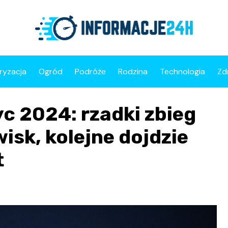
ryzacja
Ogród
Podróże
Rodzina
Technologia
Zd
c 2024: rzadki zbieg
sk, kolejne dojdzie
t