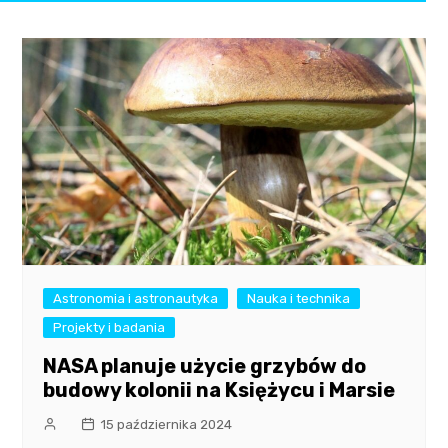
Astronomia i astronautyka
Nauka i technika
Projekty i badania
NASA planuje użycie grzybów do
budowy kolonii na Księżycu i Marsie
15 października 2024