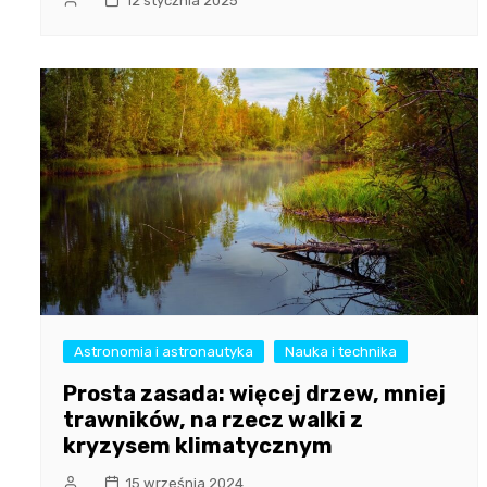
12 stycznia 2025
Astronomia i astronautyka
Nauka i technika
Prosta zasada: więcej drzew, mniej
trawników, na rzecz walki z
kryzysem klimatycznym
15 września 2024