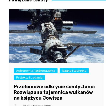
Astronomia i astronautyka
Nauka i technika
Projekty i badania
Przełomowe odkrycie sondy Juno:
Rozwiązana tajemnica wulkanów
na księżycu Jowisza