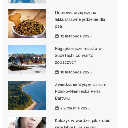
Domowe przepisy na
lekkostrawne jedzenie dla
psa
12 listopada 2025
Najpiękniejsze miasta w
Sudetach: co warto
zobaczyć?
10 listopada 2025
Zwiedzanie Wyspy Uznam:
Polsko-Niemiecka Perła
Bałtyku
2 września 2025
Kolczyk w wardze: jak zrobić
side labret i ile się goi