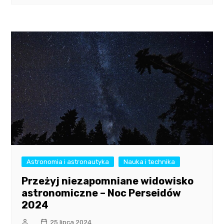
Astronomia i astronautyka
Nauka i technika
Przeżyj niezapomniane widowisko
astronomiczne – Noc Perseidów
2024
25 lipca 2024