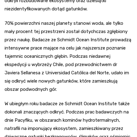
odkryli rozbudowane ekosystemy oraz dziesiątki
niezidentyfikowanych dotąd gatunków.
70% powierzchni naszej planety stanowi woda, ale tylko
mały procent tej przestrzeni został dotychczas zgłębiony
przez naukę. Badacze ze Schmidt Ocean Institute prowadzą
intensywne prace mające na celu jak najszersze poznanie
tajemnic oceanicznych głębin. Podczas niedawnej
ekspedycji u wybrzeży Chile, pod przewodnictwem dr
Javiera Sellanesa z Universidad Católica del Norte, udało im
się odkryć wiele nowych gatunków, które zamieszkują
obszar podwodnych gór.
W ubiegłym roku badacze ze Schmidt Ocean Institute także
dokonali znaczących odkryć. Podczas prac badawczych na
dnie Pacyfiku, w obszarach kominów hydrotermalnych,
natrafili na imponujący ekosystem, zamieszkiwany przez
dziwaczne gatunki bezkręgowców, ślimaków oraz ośmiornic