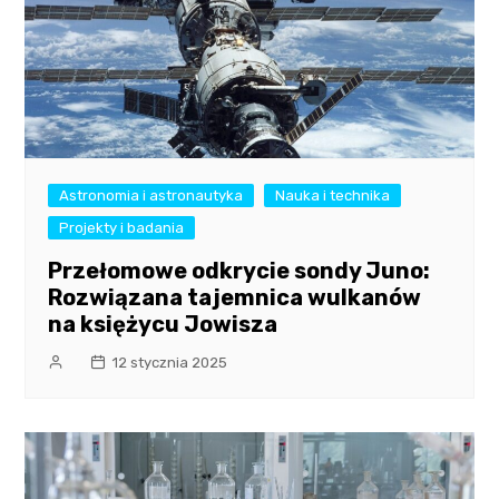
Astronomia i astronautyka
Nauka i technika
Projekty i badania
Przełomowe odkrycie sondy Juno:
Rozwiązana tajemnica wulkanów
na księżycu Jowisza
12 stycznia 2025