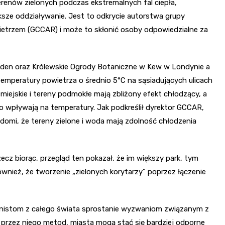
enów zielonych podczas ekstremalnych fal ciepła,
ksze oddziaływanie. Jest to odkrycie autorstwa grupy
trzem (GCCAR) i może to skłonić osoby odpowiedzialne za
arden oraz Królewskie Ogrody Botaniczne w Kew w Londynie a
emperatury powietrza o średnio 5°C na sąsiadujących ulicach
iejskie i tereny podmokłe mają zbliżony efekt chłodzący, a
co wpływają na temperatury. Jak podkreślił dyrektor GCCAR,
domi, że tereny zielone i woda mają zdolność chłodzenia
ecz biorąc, przegląd ten pokazał, że im większy park, tym
wnież, że tworzenie „zielonych korytarzy” poprzez łączenie
banistom z całego świata sprostanie wyzwaniom związanym z
h przez niego metod, miasta mogą stać się bardziej odporne