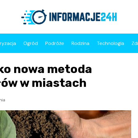
ryzacja
Ogród
Podróże
Rodzina
Technologia
Zd
ako nowa metoda
łów w miastach
nia