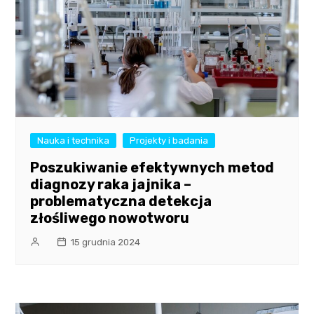
Nauka i technika
Projekty i badania
Poszukiwanie efektywnych metod
diagnozy raka jajnika –
problematyczna detekcja
złośliwego nowotworu
15 grudnia 2024