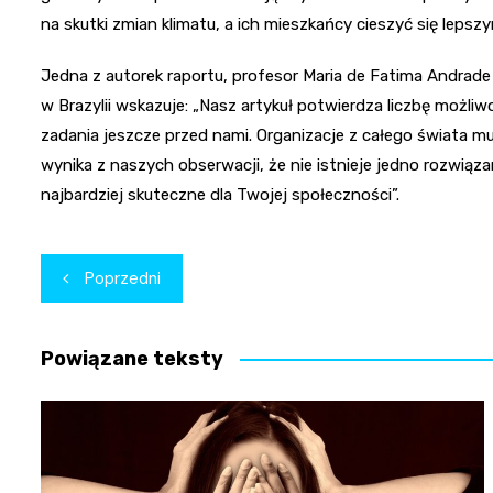
na skutki zmian klimatu, a ich mieszkańcy cieszyć się lep
Jedna z autorek raportu, profesor Maria de Fatima Andrad
w Brazylii wskazuje: „Nasz artykuł potwierdza liczbę możliw
zadania jeszcze przed nami. Organizacje z całego świata
wynika z naszych obserwacji, że nie istnieje jedno rozwiąz
najbardziej skuteczne dla Twojej społeczności”.
Nawigacja
Poprzedni
wpisu
Powiązane teksty