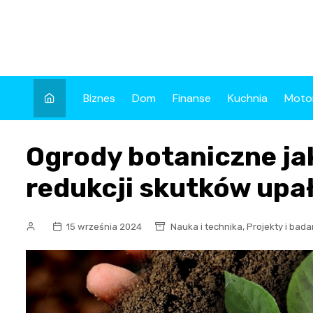
Skip
to
content
Biznes
Dom
Finanse
Kuchnia
Moto
Ogrody botaniczne j
redukcji skutków upa
,
15 września 2024
Nauka i technika
Projekty i bada