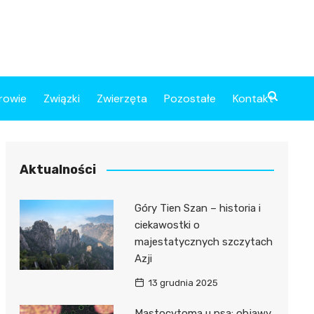
rowie
Związki
Zwierzęta
Pozostałe
Kontakt
Aktualności
Góry Tien Szan – historia i
ciekawostki o
majestatycznych szczytach
Azji
13 grudnia 2025
Mastocytoma u psa: objawy,