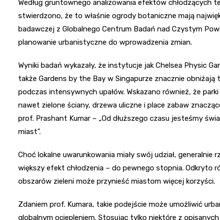
Według gruntownego analizowania efektów chłodzących ter
stwierdzono, że to właśnie ogrody botaniczne mają najwię
badawczej z Globalnego Centrum Badań nad Czystym Powie
planowanie urbanistyczne do wprowadzenia zmian.
Wyniki badań wykazały, że instytucje jak Chelsea Physic G
także Gardens by the Bay w Singapurze znacznie obniżają t
podczas intensywnych upałów. Wskazano również, że parki m
nawet zielone ściany, drzewa uliczne i place zabaw znaczą
prof. Prashant Kumar – „Od dłuższego czasu jesteśmy świa
miast”.
Choć lokalne uwarunkowania miały swój udział, generalnie rz
większy efekt chłodzenia – do pewnego stopnia. Odkryto ró
obszarów zieleni może przynieść miastom więcej korzyści.
Zdaniem prof. Kumara, takie podejście może umożliwić ur
globalnym ociepleniem. Stosując tylko niektóre z opisanyc