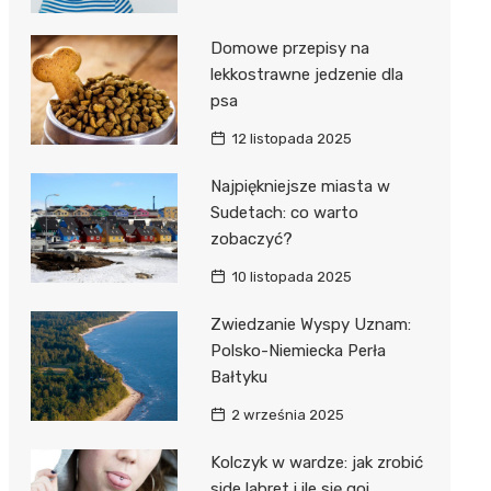
Domowe przepisy na
lekkostrawne jedzenie dla
psa
12 listopada 2025
Najpiękniejsze miasta w
Sudetach: co warto
zobaczyć?
10 listopada 2025
Zwiedzanie Wyspy Uznam:
Polsko-Niemiecka Perła
Bałtyku
2 września 2025
Kolczyk w wardze: jak zrobić
side labret i ile się goi