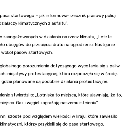
 pasa startowego – jak informował rzecznik prasowy policji
iałaczy klimatycznych z asfaltu”.
w zaangażowanych w działania na rzecz klimatu, „Letzte
żyło obcęgów do przecięcia drutu na ogrodzeniu. Następnie
ca wokół pasów startowych.
ji globalnego porozumienia dotyczącego wycofania się z paliw
ach inicjatywy protestacyjnej, która rozpoczęła się w środę,
j, gdzie planowane są podobne działania protestacyjne.
ie stwierdziło: „Lotniska to miejsca, które ujawniają, że to,
iejsca. Gaz i węgiel zagrażają naszemu istnieniu”.
nn, szóste pod względem wielkości w kraju, które zawiesiło
limatyczni, którzy przykleili się do pasa startowego.