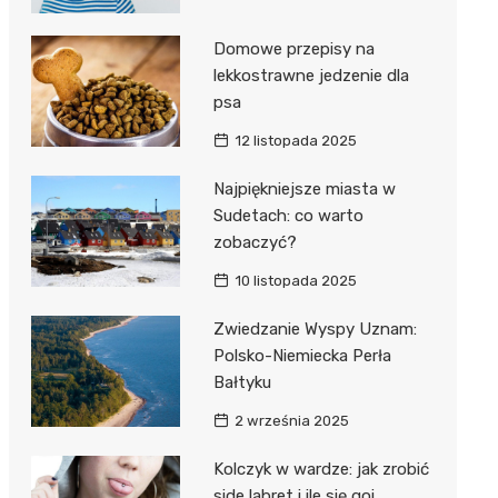
Domowe przepisy na
lekkostrawne jedzenie dla
psa
12 listopada 2025
Najpiękniejsze miasta w
Sudetach: co warto
zobaczyć?
10 listopada 2025
Zwiedzanie Wyspy Uznam:
Polsko-Niemiecka Perła
Bałtyku
2 września 2025
Kolczyk w wardze: jak zrobić
side labret i ile się goi