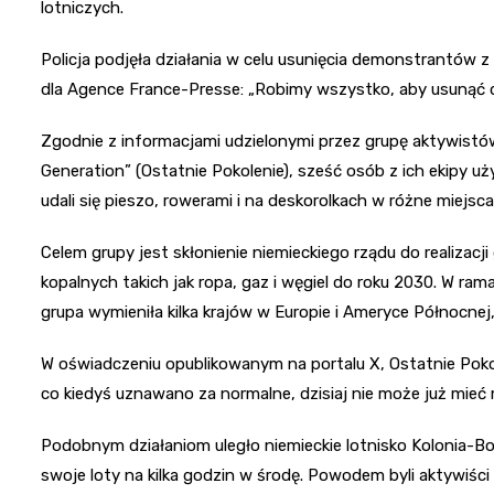
lotniczych.
Policja podjęła działania w celu usunięcia demonstrantów z
dla Agence France-Presse: „Robimy wszystko, aby usunąć dz
Zgodnie z informacjami udzielonymi przez grupę aktywistó
Generation” (Ostatnie Pokolenie), sześć osób z ich ekipy u
udali się pieszo, rowerami i na deskorolkach w różne miejs
Celem grupy jest skłonienie niemieckiego rządu do realizac
kopalnych takich jak ropa, gaz i węgiel do roku 2030. W ram
grupa wymieniła kilka krajów w Europie i Ameryce Północne
W oświadczeniu opublikowanym na portalu X, Ostatnie Pokolen
co kiedyś uznawano za normalne, dzisiaj nie może już mieć m
Podobnym działaniom uległo niemieckie lotnisko Kolonia-Bo
swoje loty na kilka godzin w środę. Powodem byli aktywiści k