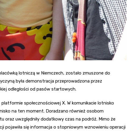
ą placówką lotniczą w Niemczech, zostało zmuszone do
rzyczyną była demonstracja przeprowadzona przez
skiej odległości od pasów startowych.
na platformie społecznościowej X. W komunikacie lotnisko
otnisko na ten moment. Doradzano również osobom
otu oraz uwzględniły dodatkowy czas na podróż. Mimo że
acji pojawiła się informacja o stopniowym wznowieniu operacji