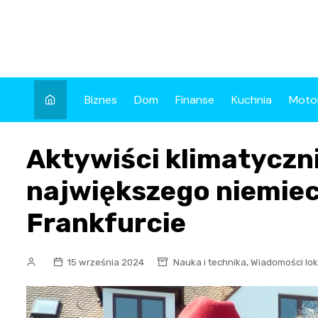
Skip
to
content
Biznes
Dom
Finanse
Kuchnia
Moto
Aktywiści klimatyczni 
największego niemiec
Frankfurcie
,
15 września 2024
Nauka i technika
Wiadomości lok