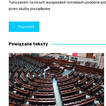
Tymczasem na innych europejskich lotniskach podobne pró
przez służby porządkowe.
Nawigacja
Poprzedni
wpisu
Powiązane teksty