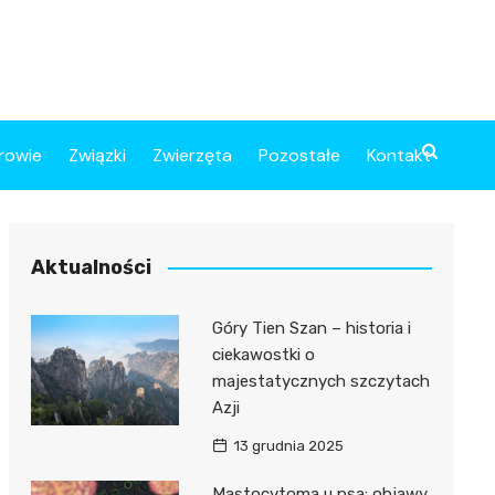
rowie
Związki
Zwierzęta
Pozostałe
Kontakt
Aktualności
Góry Tien Szan – historia i
ciekawostki o
majestatycznych szczytach
Azji
13 grudnia 2025
Mastocytoma u psa: objawy,