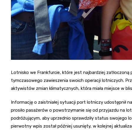
Lotnisko we Frankfurcie, które jest najbardziej zatłoczon
tymczasowego zawieszenia swoich operacji lotniczych. P
aktywistów zmian klimatycznych, która miała miejsce w bli
Informację o zaistniałej sytuacji port lotniczy udostępnił 
prosiło pasażerów o powstrzymanie się od przyjazdu na l
podróżującym, aby uprzednio sprawdziły status swojego l
pierwotny wpis został później usunięty, w kolejnej aktualiz