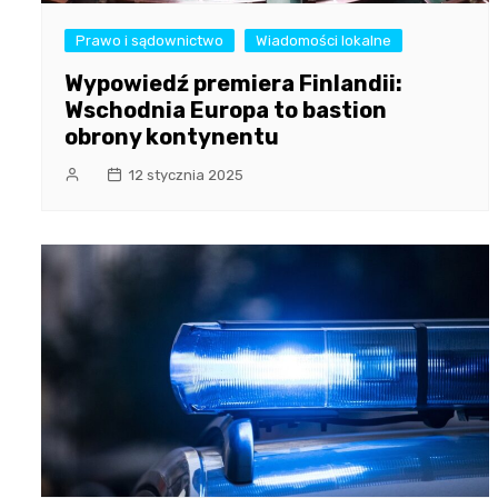
Prawo i sądownictwo
Wiadomości lokalne
Wypowiedź premiera Finlandii:
Wschodnia Europa to bastion
obrony kontynentu
12 stycznia 2025