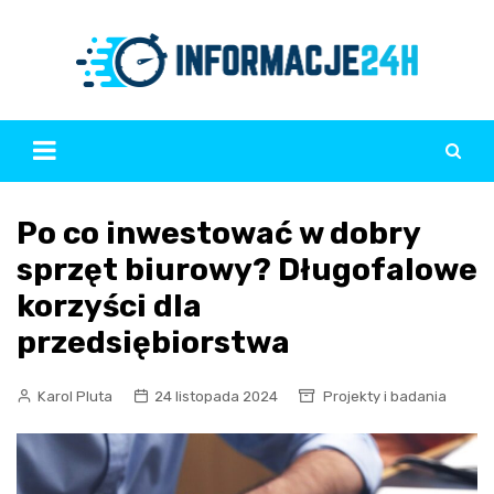
Skip
to
content
Po co inwestować w dobry
sprzęt biurowy? Długofalowe
korzyści dla
przedsiębiorstwa
Karol Pluta
24 listopada 2024
Projekty i badania