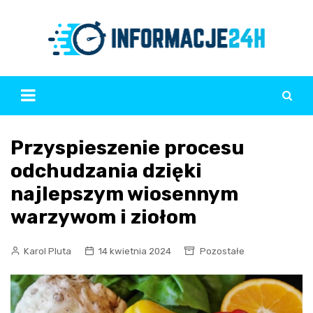
Skip
to
content
Przyspieszenie procesu
odchudzania dzięki
najlepszym wiosennym
warzywom i ziołom
Karol Pluta
14 kwietnia 2024
Pozostałe