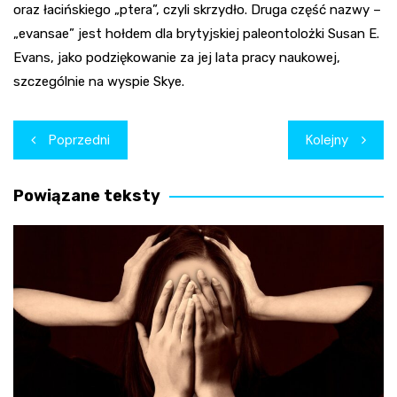
oraz łacińskiego „ptera”, czyli skrzydło. Druga część nazwy –
„evansae” jest hołdem dla brytyjskiej paleontolożki Susan E.
Evans, jako podziękowanie za jej lata pracy naukowej,
szczególnie na wyspie Skye.
Nawigacja
Poprzedni
Kolejny
wpisu
Powiązane teksty