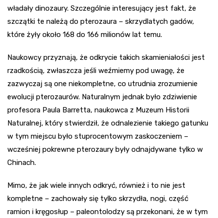
władały dinozaury. Szczególnie interesujący jest fakt, że
szczątki te należą do pterozaura – skrzydlatych gadów,
które żyły około 168 do 166 milionów lat temu.
Naukowcy przyznają, że odkrycie takich skamieniałości jest
rzadkością, zwłaszcza jeśli weźmiemy pod uwagę, że
zazwyczaj są one niekompletne, co utrudnia zrozumienie
ewolucji pterozaurów. Naturalnym jednak było zdziwienie
profesora Paula Barretta, naukowca z Muzeum Historii
Naturalnej, który stwierdził, że odnalezienie takiego gatunku
w tym miejscu było stuprocentowym zaskoczeniem –
wcześniej pokrewne pterozaury były odnajdywane tylko w
Chinach.
Mimo, że jak wiele innych odkryć, również i to nie jest
kompletne – zachowały się tylko skrzydła, nogi, część
ramion i kręgosłup – paleontolodzy są przekonani, że w tym