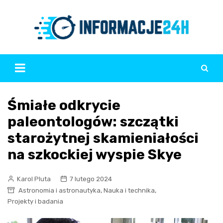
Skip
to
content
Śmiałe odkrycie
paleontologów: szczątki
starożytnej skamieniałości
na szkockiej wyspie Skye
Karol Pluta
7 lutego 2024
,
,
Astronomia i astronautyka
Nauka i technika
Projekty i badania