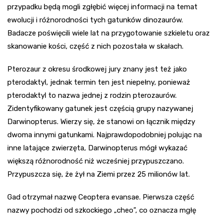
przypadku będą mogli zgłębić więcej informacji na temat
ewolucji i różnorodności tych gatunków dinozaurów.
Badacze poświęcili wiele lat na przygotowanie szkieletu oraz
skanowanie kości, część z nich pozostała w skałach.
Pterozaur z okresu środkowej jury znany jest też jako
pterodaktyl, jednak termin ten jest niepełny, ponieważ
pterodaktyl to nazwa jednej z rodzin pterozaurów.
Zidentyfikowany gatunek jest częścią grupy nazywanej
Darwinopterus. Wierzy się, że stanowi on łącznik między
dwoma innymi gatunkami. Najprawdopodobniej polując na
inne latające zwierzęta, Darwinopterus mógł wykazać
większą różnorodność niż wcześniej przypuszczano.
Przypuszcza się, że żył na Ziemi przez 25 milionów lat.
Gad otrzymał nazwę Ceoptera evansae. Pierwsza część
nazwy pochodzi od szkockiego „cheo”, co oznacza mgłę