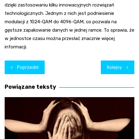
dzięki zastosowaniu kilku innowacyjnych rozwiązań
technologicznych. Jednym z nich jest podniesienie
modulacji z 1024-QAM do 4096-QAM, co pozwala na
gęstsze zapakowanie danych w jednej ramce. To sprawia, że
w jednostce czasu można przesłać znacznie więcej
informacji.
Nawigacja
Poprzedni
Kolejny
wpisu
Powiązane teksty