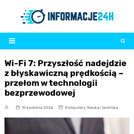
Skip
to
content
Wi-Fi 7: Przyszłość nadejdzie
z błyskawiczną prędkością –
przełom w technologii
bezprzewodowej
,
10 kwietnia 2024
Komputery
Nauka i technika