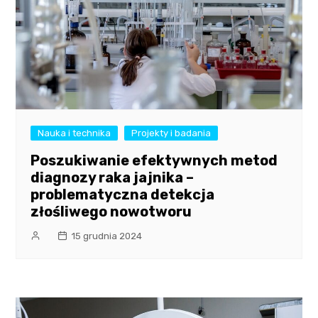
Nauka i technika
Projekty i badania
Poszukiwanie efektywnych metod
diagnozy raka jajnika –
problematyczna detekcja
złośliwego nowotworu
15 grudnia 2024