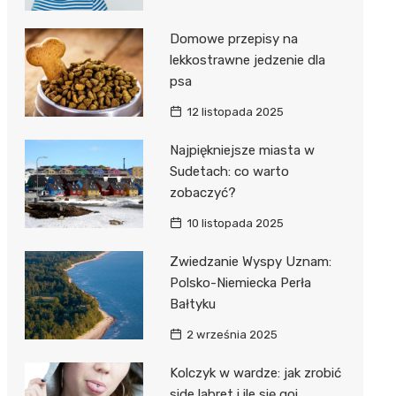
Domowe przepisy na
lekkostrawne jedzenie dla
psa
12 listopada 2025
Najpiękniejsze miasta w
Sudetach: co warto
zobaczyć?
10 listopada 2025
Zwiedzanie Wyspy Uznam:
Polsko-Niemiecka Perła
Bałtyku
2 września 2025
Kolczyk w wardze: jak zrobić
side labret i ile się goi