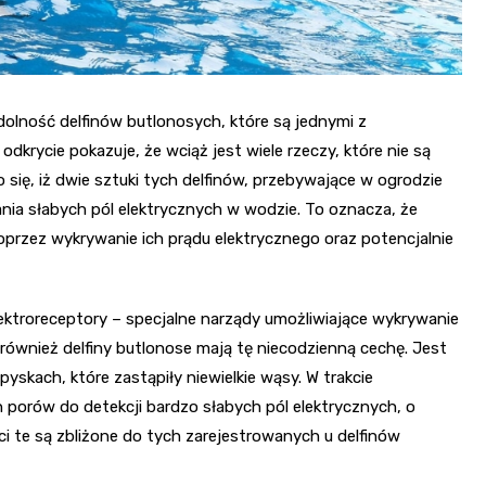
olność delfinów butlonosych, które są jednymi z
krycie pokazuje, że wciąż jest wiele rzeczy, które nie są
ię, iż dwie sztuki tych delfinów, przebywające w ogrodzie
ia słabych pól elektrycznych w wodzie. To oznacza, że
 poprzez wykrywanie ich prądu elektrycznego oraz potencjalnie
lektroreceptory – specjalne narządy umożliwiające wykrywanie
 również delfiny butlonose mają tę niecodzienną cechę. Jest
 pyskach, które zastąpiły niewielkie wąsy. W trakcie
porów do detekcji bardzo słabych pól elektrycznych, o
ci te są zbliżone do tych zarejestrowanych u delfinów