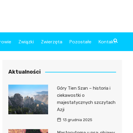
rowie
Związki
Zwierzęta
Pozostałe
Kontakt
Aktualności
Góry Tien Szan – historia i
ciekawostki o
majestatycznych szczytach
Azji
13 grudnia 2025
Mastocytoma u psa: objawy,