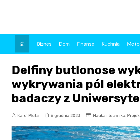
Skip
to
content
Biznes
Dom
Finanse
Kuchnia
Moto
Delfiny butlonose wy
wykrywania pól elekt
badaczy z Uniwersyt
,
Karol Pluta
6 grudnia 2023
Nauka i technika
Projek