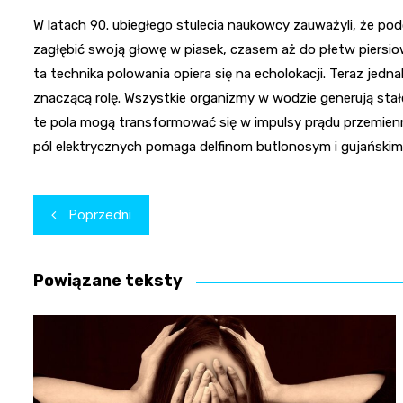
W latach 90. ubiegłego stulecia naukowcy zauważyli, że pod
zagłębić swoją głowę w piasek, czasem aż do płetw piersi
ta technika polowania opiera się na echolokacji. Teraz je
znaczącą rolę. Wszystkie organizmy w wodzie generują stałe
te pola mogą transformować się w impulsy prądu przemien
pól elektrycznych pomaga delfinom butlonosym i gujańskim 
Nawigacja
Poprzedni
wpisu
Powiązane teksty