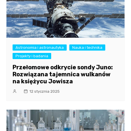
Astronomia i astronautyka
Nauka i technika
Projekty i badania
Przełomowe odkrycie sondy Juno:
Rozwiązana tajemnica wulkanów
na księżycu Jowisza
12 stycznia 2025