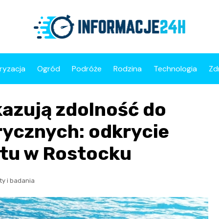
ryzacja
Ogród
Podróże
Rodzina
Technologia
Zd
kazują zdolność do
rycznych: odkrycie
etu w Rostocku
ty i badania