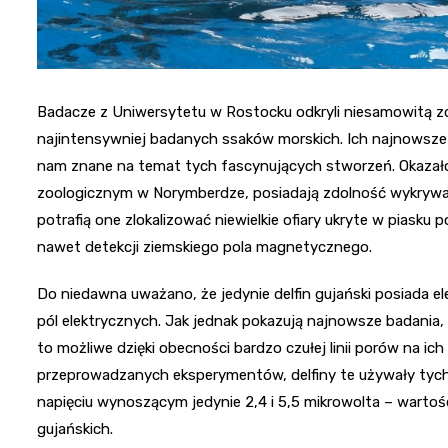
Badacze z Uniwersytetu w Rostocku odkryli niesamowitą zd
najintensywniej badanych ssaków morskich. Ich najnowsze od
nam znane na temat tych fascynujących stworzeń. Okazało s
zoologicznym w Norymberdze, posiadają zdolność wykrywan
potrafią one zlokalizować niewielkie ofiary ukryte w piasku
nawet detekcji ziemskiego pola magnetycznego.
Do niedawna uważano, że jedynie delfin gujański posiada e
pól elektrycznych. Jak jednak pokazują najnowsze badania,
to możliwe dzięki obecności bardzo czułej linii porów na ich
przeprowadzanych eksperymentów, delfiny te używały tych 
napięciu wynoszącym jedynie 2,4 i 5,5 mikrowolta – wartoś
gujańskich.