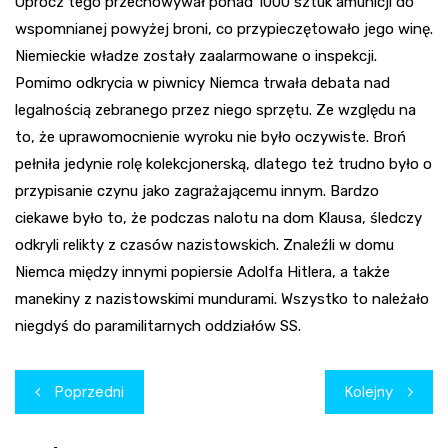
Oprócz tego przechowywał ponad 1000 sztuk amunicji do
wspomnianej powyżej broni, co przypieczętowało jego winę.
Niemieckie władze zostały zaalarmowane o inspekcji.
Pomimo odkrycia w piwnicy Niemca trwała debata nad
legalnością zebranego przez niego sprzętu. Ze względu na
to, że uprawomocnienie wyroku nie było oczywiste. Broń
pełniła jedynie rolę kolekcjonerską, dlatego też trudno było o
przypisanie czynu jako zagrażającemu innym. Bardzo
ciekawe było to, że podczas nalotu na dom Klausa, śledczy
odkryli relikty z czasów nazistowskich. Znaleźli w domu
Niemca między innymi popiersie Adolfa Hitlera, a także
manekiny z nazistowskimi mundurami. Wszystko to należało
niegdyś do paramilitarnych oddziałów SS.
Nawigacja
Poprzedni
Kolejny
wpisu