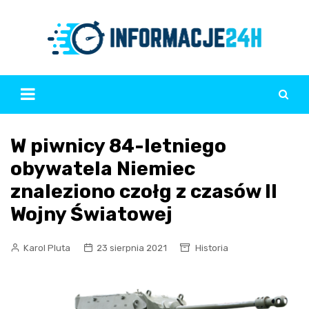
Skip
to
content
W piwnicy 84-letniego
obywatela Niemiec
znaleziono czołg z czasów II
Wojny Światowej
Karol Pluta
23 sierpnia 2021
Historia