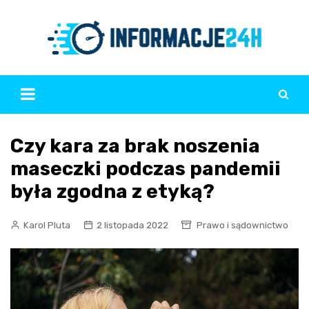
Skip
to
content
Czy kara za brak noszenia
maseczki podczas pandemii
była zgodna z etyką?
Karol Pluta
2 listopada 2022
Prawo i sądownictwo