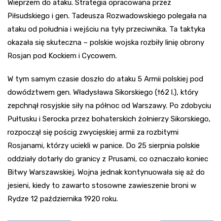
Wieprzem do ataku. Strategia opracowana przez
Piłsudskiego i gen. Tadeusza Rozwadowskiego polegała na
ataku od południa i wejściu na tyły przeciwnika. Ta taktyka
okazała się skuteczna – polskie wojska rozbiły linię obrony
Rosjan pod Kockiem i Cycowem.
W tym samym czasie doszło do ataku 5 Armii polskiej pod
dowództwem gen. Władysława Sikorskiego (†62 l.), który
zepchnął rosyjskie siły na północ od Warszawy. Po zdobyciu
Pułtusku i Serocka przez bohaterskich żołnierzy Sikorskiego,
rozpoczął się pościg zwycięskiej armii za rozbitymi
Rosjanami, którzy uciekli w panice. Do 25 sierpnia polskie
oddziały dotarły do granicy z Prusami, co oznaczało koniec
Bitwy Warszawskiej. Wojna jednak kontynuowała się aż do
jesieni, kiedy to zawarto stosowne zawieszenie broni w
Rydze 12 października 1920 roku.