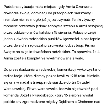
Podobna sytuacja miała miejsce, gdy Armia Czerwona
dowiodła swojej dominacji na przedpolach Warszawy i
niemalże nic nie mogło już jej zatrzymać. Ten krytyczny
moment przerwało jednak zdobycie sztabu 4 Armii rosyjskiej
przez oddział ułanów kaliskich 15 sierpnia. Polacy przejęli
jeden z dwóch radzieckich punktów łączności, a następnie
przez dwa dni zagłuszali przeciwnika, odczytując Pismo
Święte na częstotliwościach radzieckich. To sprawiło, że 4
Armia została kompletnie wyeliminowana z walki.
Do przeszkadzania w radzieckiej komunikacji wykorzystano
radiostację, którą Niemcy pozostawili w 1918 roku. Mieściła
się ona w nadal istniejącej dzisiaj działobitni Cytadeli
Warszawskiej. Bitwa warszawska toczyła się również pod
komendą Józefa Piłsudskiego, który 16 sierpnia wysłał
polskie siły zgromadzone między Dęblinem a Chełmem nad