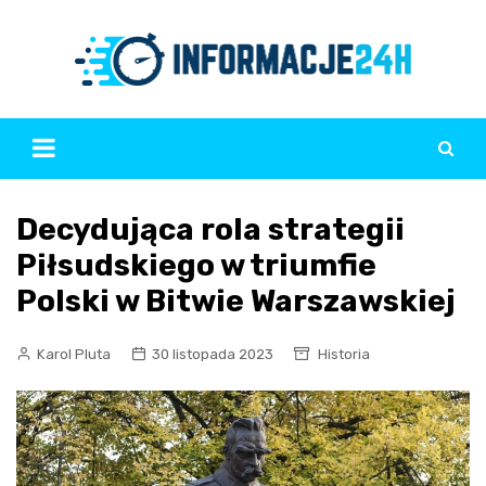
Skip
to
content
Decydująca rola strategii
Piłsudskiego w triumfie
Polski w Bitwie Warszawskiej
Karol Pluta
30 listopada 2023
Historia