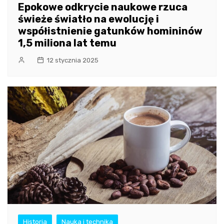
Epokowe odkrycie naukowe rzuca
świeże światło na ewolucję i
współistnienie gatunków homininów
1,5 miliona lat temu
12 stycznia 2025
Historia
Nauka i technika