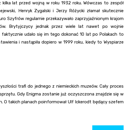
 kilka lat przed wojną w roku 1932 roku. Wówczas to zespół
jewski, Henryk Zygalski i Jerzy Różycki złamał skutecznie
o Szyfrów regularnie przekazywało zaprzyjaźnionym krajom
w. Brytyjczycy jednak przez wiele lat nawet po wojnie
faktycznie udało się im tego dokonać 10 lat po Polakach to
awienia i nastąpiła dopiero w 1999 roku, kiedy to Wyspiarze
szłości trafi do jednego z niemieckich muzeów. Cały proces
 sprzętu. Gdy Enigma zostanie już oczyszczona znajdzie się w
n. O takich planach poinformował Ulf Ickerodt będący szefem