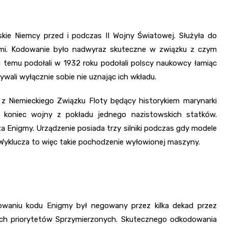
skie Niemcy przed i podczas II Wojny Światowej. Służyła do
ami. Kodowanie było nadwyraz skuteczne w związku z czym
 temu podołali w 1932 roku podołali polscy naukowcy łamiąc
sywali wyłącznie sobie nie uznając ich wkładu.
z Niemieckiego Związku Floty będący historykiem marynarki
 koniec wojny z pokładu jednego nazistowskich statków.
Enigmy. Urządzenie posiada trzy silniki podczas gdy modele
Wyklucza to więc takie pochodzenie wyłowionej maszyny.
owaniu kodu Enigmy był negowany przez kilka dekad przez
ych priorytetów Sprzymierzonych. Skutecznego odkodowania