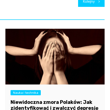
Kolejny
Nauka i technika
Niewidoczna zmora Polaków: Jak
zidentyfikować i zwalczyć depresję