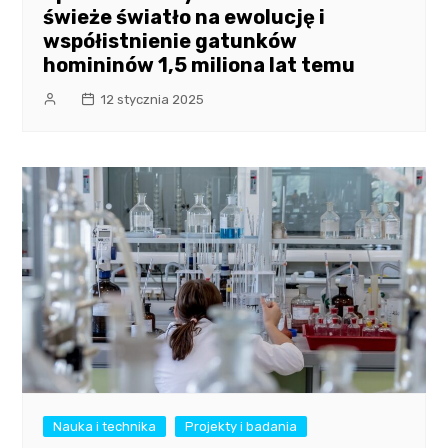
świeże światło na ewolucję i
współistnienie gatunków
homininów 1,5 miliona lat temu
12 stycznia 2025
Nauka i technika
Projekty i badania