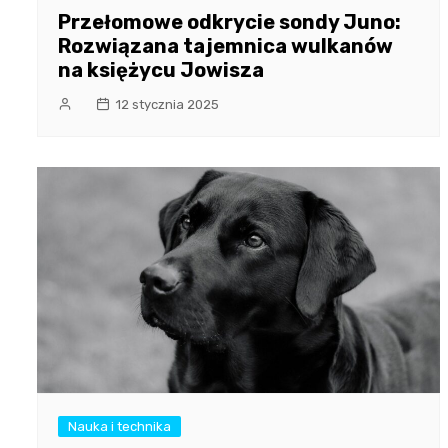
Przełomowe odkrycie sondy Juno:
Rozwiązana tajemnica wulkanów
na księżycu Jowisza
12 stycznia 2025
Nauka i technika