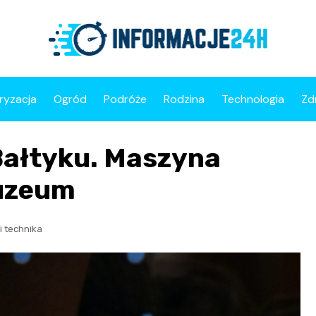
ryzacja
Ogród
Podróże
Rodzina
Technologia
Zd
Bałtyku. Maszyna
muzeum
i technika