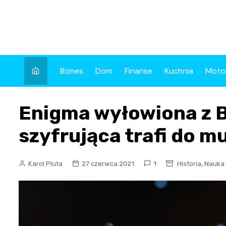
Skip
to
content
Biznes
Dom
Finanse
Kuchnia
Moto
Enigma wyłowiona z 
szyfrująca trafi do 
,
Karol Pluta
27 czerwca 2021
1
Historia
Nauka 