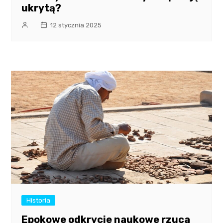
ukrytą?
12 stycznia 2025
Historia
Epokowe odkrycie naukowe rzuca