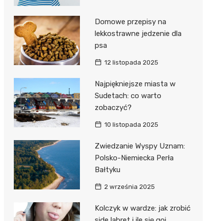
Domowe przepisy na
lekkostrawne jedzenie dla
psa
12 listopada 2025
Najpiękniejsze miasta w
Sudetach: co warto
zobaczyć?
10 listopada 2025
Zwiedzanie Wyspy Uznam:
Polsko-Niemiecka Perła
Bałtyku
2 września 2025
Kolczyk w wardze: jak zrobić
side labret i ile się goi