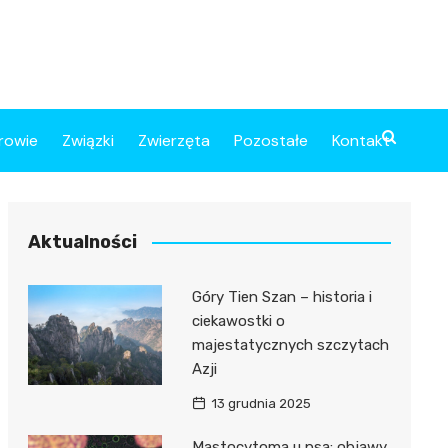
rowie
Związki
Zwierzęta
Pozostałe
Kontakt
Aktualności
Góry Tien Szan – historia i
ciekawostki o
majestatycznych szczytach
Azji
13 grudnia 2025
Mastocytoma u psa: objawy,