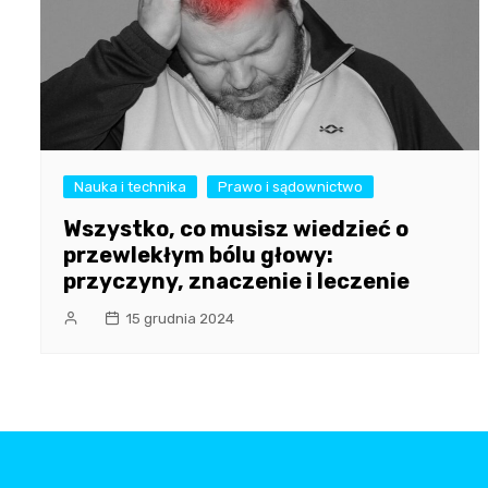
Nauka i technika
Prawo i sądownictwo
Wszystko, co musisz wiedzieć o
przewlekłym bólu głowy:
przyczyny, znaczenie i leczenie
15 grudnia 2024