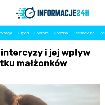
ryzacja
Ogród
Podróże
Rodzina
Technologia
Zd
intercyzy i jej wpływ
ątku małżonków