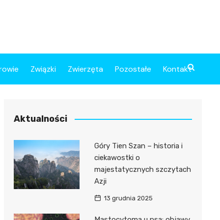
rowie
Związki
Zwierzęta
Pozostałe
Kontakt
Aktualności
Góry Tien Szan – historia i
ciekawostki o
majestatycznych szczytach
Azji
13 grudnia 2025
Mastocytoma u psa: objawy,