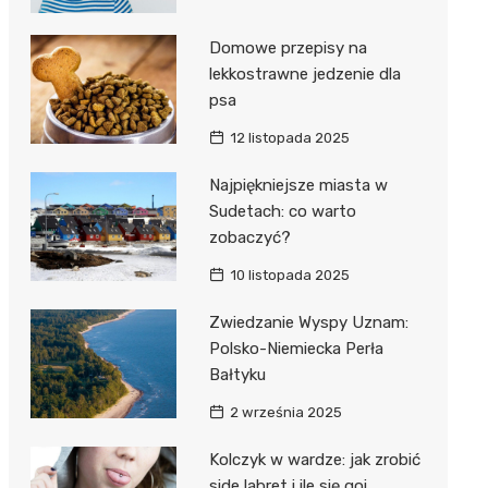
Domowe przepisy na
lekkostrawne jedzenie dla
psa
12 listopada 2025
Najpiękniejsze miasta w
Sudetach: co warto
zobaczyć?
10 listopada 2025
Zwiedzanie Wyspy Uznam:
Polsko-Niemiecka Perła
Bałtyku
2 września 2025
Kolczyk w wardze: jak zrobić
side labret i ile się goi