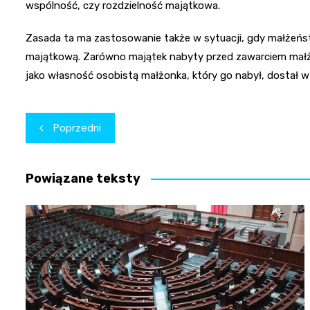
wspólność, czy rozdzielność majątkowa.
Zasada ta ma zastosowanie także w sytuacji, gdy małżeńst
majątkową. Zarówno majątek nabyty przed zawarciem małżeńs
jako własność osobistą małżonka, który go nabył, dostał w 
Nawigacja
Poprzedni
wpisu
Powiązane teksty