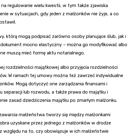
na regulowanie wielu kwestii, w tym także zjawiska
zenie w sytuacjach, gdy jeden z małżonków nie żyje, a co
ostawił.
wy, którą mogą podpisać zarówno osoby planujące ślub, jak i
 to dokument mocno elastyczny – można go modyfikować albo
ane muszą mieć formę aktu notarialnego.
j rozdzielności majątkowej albo przyjęcia rozdzielności
ów. W ramach tej umowy można też zawrzeć indywidualne
nków. Mogą dotyczyć one zarządzania finansami i
 separacji lub rozwodu, a także prawa do majątku i
ślenie zasad dziedziczenia majątku po zmarłym małżonku.
u zawarcia małżeństwa tworzy się między małżonkami
dobra uzyskane przez jednego z małżonków w drodze
bez względu na to, czy obowiązuje w ich małżeństwie