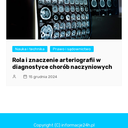
Nauka i technika
Prawo i sądownictwo
Rola i znaczenie arteriografii w
diagnostyce chorób naczyniowych
15 grudnia 2024
Copyright (C) informacje24h.pl