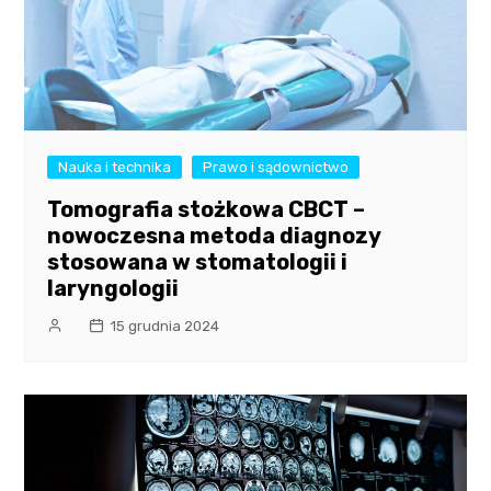
Nauka i technika
Prawo i sądownictwo
Tomografia stożkowa CBCT –
nowoczesna metoda diagnozy
stosowana w stomatologii i
laryngologii
15 grudnia 2024