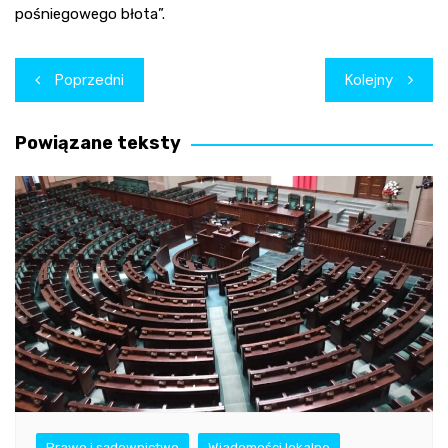
pośniegowego błota”.
Nawigacja
Poprzedni
Kolejny
wpisu
Powiązane teksty
Prawo i sądownictwo
Wiadomości lokalne