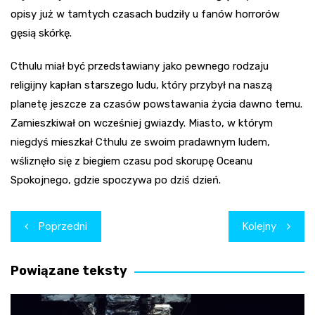
opisy już w tamtych czasach budziły u fanów horrorów
gęsią skórkę.
Cthulu miał być przedstawiany jako pewnego rodzaju
religijny kapłan starszego ludu, który przybył na naszą
planetę jeszcze za czasów powstawania życia dawno temu.
Zamieszkiwał on wcześniej gwiazdy. Miasto, w którym
niegdyś mieszkał Cthulu ze swoim pradawnym ludem,
wśliznęło się z biegiem czasu pod skorupę Oceanu
Spokojnego, gdzie spoczywa po dziś dzień.
Nawigacja
Poprzedni
Kolejny
wpisu
Powiązane teksty